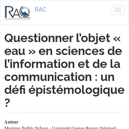
Aller
RAC
au
Togg
contenu
navig
principal
Questionner l’objet «
eau » en sciences de
l’information et de la
communication : un
défi épistémologique
?
Auteur
Marième Pollèle Ndiaye - Université Gaston Berger (Sénégal)