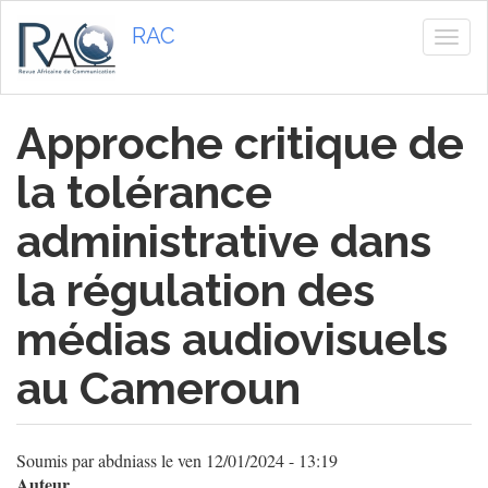
Aller
RAC
au
Togg
contenu
navig
principal
Approche critique de
la tolérance
administrative dans
la régulation des
médias audiovisuels
au Cameroun
Soumis par
abdniass
le
ven 12/01/2024 - 13:19
Auteur