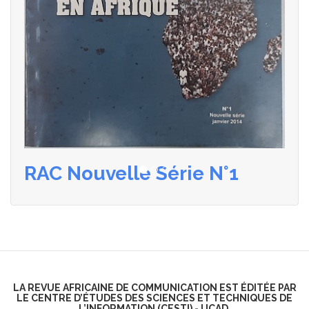
RAC Nouvelle Série N°1
Précédent
Suivant
LA REVUE AFRICAINE DE COMMUNICATION EST ÉDITÉE PAR
LE CENTRE D’ÉTUDES DES SCIENCES ET TECHNIQUES DE
L’INFORMATION (CESTI) - UCAD